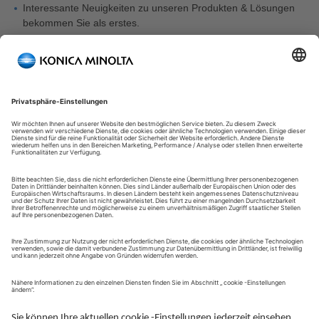
Interessante Neuigkeiten zu unseren Produkten & Lösungen
bekommen Sie als erstes.
Sie erhalten exklusive Einladungen zu Veranstaltungen,
Messen und Webinaren.
Sie bekommen Zugang zu aktuellen Markttrends, z.B. Studien
und Whitepaper.
Hin und wieder senden wir Ihnen kurze Umfragen zur
Kundenzufriedenheit. Durch die Teilnahme helfen Sie uns,
unseren Service für Sie zu optimieren.
Hier Newsletter abonnieren
Tipps zur Kontoerstellung
Als Mitarbeiter eines Partners
bitten wir Sie, sich für die
Kontoerstellung direkt an den Keyuser in Ihrem Unternehmen zu
wenden. Dieser wird die Kontoerstellung für Sie in die Wege
leiten.